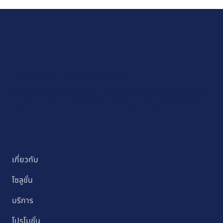
บริษัท เก้าพันวา จำกัด (สำนักงานใหญ่)
ชั้น 5 ยูนิต 1-3, ชั้น 6 ยูนิต 1 อาคารอิเมจินสเปซ เลขที่ 30 ซอย
อินทามระ 18 แขวงรัชดาภิเษก เขตดินแดง กรุงเทพฯ 10400
เมนู
เกี่ยวกับ
โซลูชั่น
บริการ
โปรโมชั่น