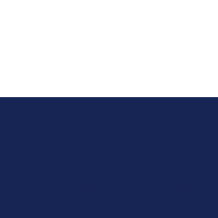
บริษัท เก้าพันวา จำกัด (สำนักงานใหญ่)
ชั้น 5 ยูนิต 1-3, ชั้น 6 ยูนิต 1 อาคารอิเมจินสเปซ เลขที่ 30 ซอย
อินทามระ 18 แขวงรัชดาภิเษก เขตดินแดง กรุงเทพฯ 10400