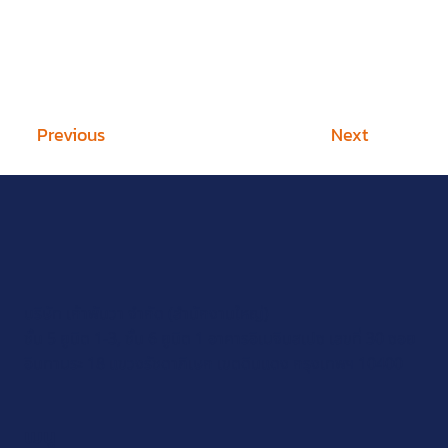
Previous
Next
บริษัท เก้าพันวา จำกัด (สำนักงานใหญ่)
ชั้น 5 ยูนิต 1-3, ชั้น 6 ยูนิต 1 อาคารอิเมจินสเปซ เลขที่ 30 ซอย
อินทามระ 18 แขวงรัชดาภิเษก เขตดินแดง กรุงเทพฯ 10400
เมนู