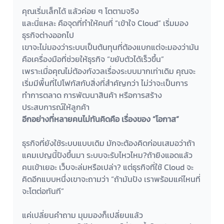
คุณเริ่มเล็กได้ แล้วค่อย ๆ โตตามจริง
และนี่แหละ คือจุดที่ทำให้คนที่ “เข้าใจ Cloud” เริ่มมอง
ธุรกิจต่างออกไป
เขาจะไม่มองว่าระบบเป็นต้นทุนที่ต้องแบกแต่จะมองว่ามัน
คือเครื่องมือที่ช่วยให้ธุรกิจ “ขยับตัวได้เร็วขึ้น”
เพราะเมื่อคุณไม่ต้องกังวลเรื่องระบบมากเท่าเดิม คุณจะ
เริ่มมีพื้นที่ไปโฟกัสกับสิ่งที่สำคัญกว่า ไม่ว่าจะเป็นการ
ทำการตลาด การพัฒนาสินค้า หรือการสร้าง
ประสบการณ์ให้ลูกค้า 
อีกอย่างที่หลายคนไม่ทันคิดคือ เรื่องของ “โอกาส”
ธุรกิจที่ยังใช้ระบบแบบเดิม มักจะต้องคิดก่อนเสมอว่าถ้า
แคมเปญนี้ปังขึ้นมา ระบบจะรับไหวไหม?ถ้ายิงแอดแล้ว
คนเข้าเยอะ เว็บจะล่มหรือเปล่า? แต่ธุรกิจที่ใช้ Cloud จะ
คิดอีกแบบหนึ่งเขาจะถามว่า “ถ้ามันปัง เราพร้อมแค่ไหนที่
จะโตต่อทันที”
แค่เปลี่ยนคำถาม มุมมองก็เปลี่ยนแล้ว