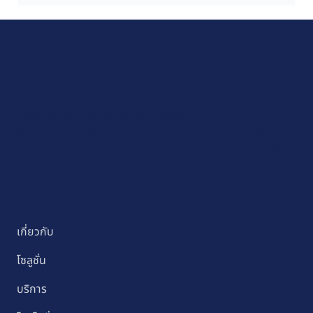
มีระบบดีแค่ไหน ถ้าทีมใช้ไม่เป็น ก็ไม่ช่วยอะไร
ธุรกิจ
บริษัท เก้าพันวา จำกัด (สำนักงานใหญ่)
ชั้น 5 ยูนิต 1-3, ชั้น 6 ยูนิต 1 อาคารอิเมจินสเปซ เลขที่ 30 ซอย
อินทามระ 18 แขวงรัชดาภิเษก เขตดินแดง กรุงเทพฯ 10400
เมนู
เกี่ยวกับ
โซลูชั่น
บริการ