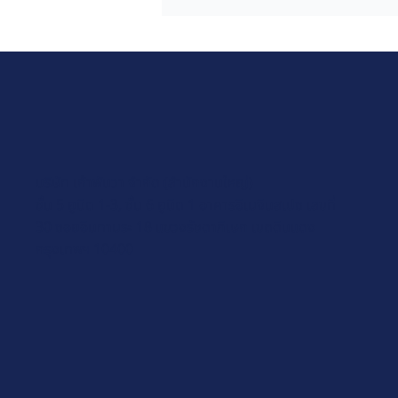
Copilot Agents – ผู้ช่วย AI ที่
สายไอทีต้องร้องว้าว!”
บริษัท เก้าพันวา จำกัด (สำนักงานใหญ่)
ชั้น 5 ยูนิต 1-3, ชั้น 6 ยูนิต 1 อาคารอิเมจินสเปซ เลขที่
30 ซอยอินทามระ 18 แขวงรัชดาภิเษก เขตดินแดง
กรุงเทพฯ 10400