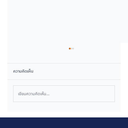
ความคิดเห็น
เขียนความคิดเห็น…
มากกว่างานคือความใส่ใจ: เพราะวันเกิดของ
คุณ... คือวันสำคัญของเรา