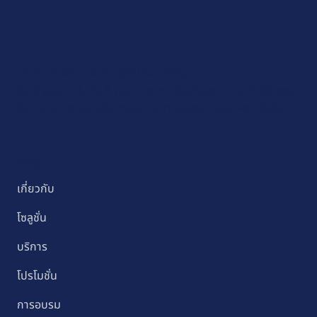
บริษัท เก้าพันวา จำกัด (สำนักงานใหญ่)
ชั้น 5 ยูนิต 1-3, ชั้น 6 ยูนิต 1 อาคารอิเมจินสเปซ เลขที่ 30 ซอย
อินทามระ 18 แขวงรัชดาภิเษก เขตดินแดง กรุงเทพฯ 10400
เมนู
เกี่ยวกับ
โซลูชั่น
บริการ
โปรโมชั่น
การอบรม