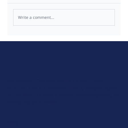
Write a comment...
🔐 “Microsoft เปิดตัว Security Copilot
Agents – ผู้ช่วย AI ที่สายไอทีต้องร้องว้าว!”
KAOPANWA COMPANY LIMITED (Head Office)
Floor 5th, Unit 1-3, Floor 6th, Unit 1, Imagine Space
30, Intamara 18 Alley, Khwaeng Ratchadaphisek, Din
Daeng, Bangkok 10400
MENU