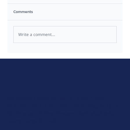
Comments
Write a comment...
เปิดแล้วจ้า!!! AWS Thailand Region, Global
Cloud เจ้าแรกที่มี Data Center ในไทยแทร่ๆ
KAOPANWA COMPANY LIMITED (Head Office)
Floor 5th, Unit 1-3, Floor 6th, Unit 1, Imagine Space
30, Intamara 18 Alley, Khwaeng Ratchadaphisek, Din
Daeng, Bangkok 10400